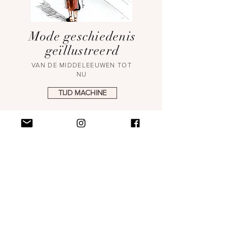
Mode geschiedenis
geïllustreerd
VAN DE MIDDELEEUWEN TOT
NU
TIJD MACHINE
ALL
(219)
219 posts
STUDIO
(30)
30 posts
INSPIRATIE
(15)
15 posts
INTERIEUR
(8)
8 posts
STYLING
(14)
14 posts
CREATIEVE BUSINESS
(11)
11 posts
MODE GESCHIEDENIS
(22)
22 posts
PERSONAL
(10)
10 posts