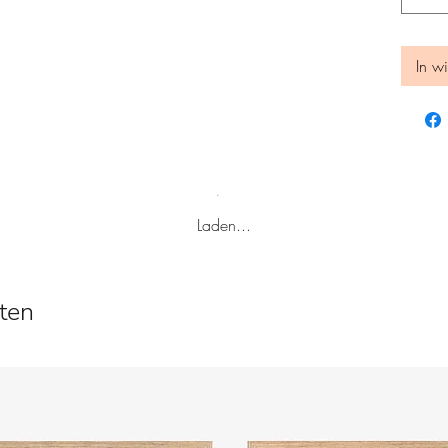
In w
Laden...
ten