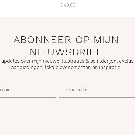
Prijs
€ 40,00
ABONNEER OP MIJN
NIEUWSBRIEF
g updates over mijn nieuwe illustraties & schilderijen, exclus
aanbiedingen, lokale evenementen en
inspiratie.