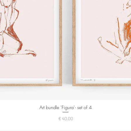
Art bundle 'Figura'- set of 4
Snel overzicht
Prijs
€ 40,00