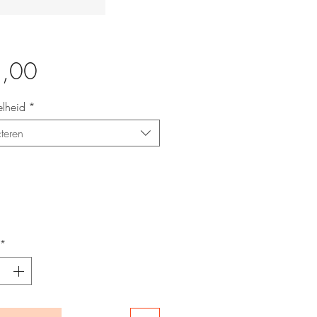
Prijs
3,00
lheid
*
teren
*