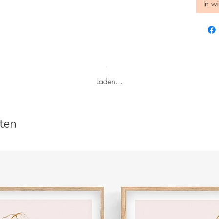
In w
Laden...
ten