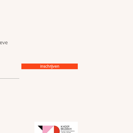
ieve
inschrijven