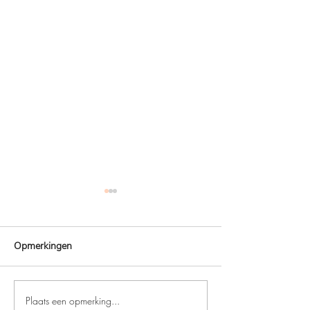
Opmerkingen
Nieuwe collectie
Plaats een opmerking...
Favoriete Fashio