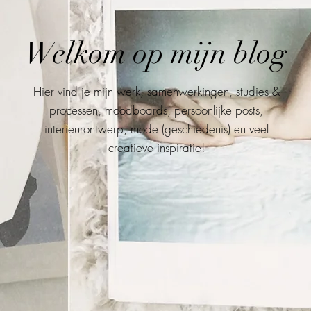
Welkom op mijn blog
Hier vind je mijn werk, samenwerkingen, studies &
processen, moodboards, persoonlijke posts,
interieurontwerp, mode (geschiedenis) en veel
creatieve inspiratie!